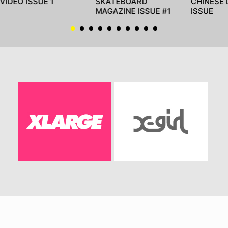
VIDEO ISSUE 1
SKATEBOARD
CHINESE 
MAGAZINE ISSUE #1
ISSUE