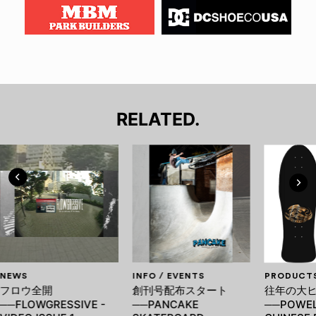
RELATED.
NEWS
INFO / EVENTS
PRODUCT
フロウ全開
創刊号配布スタート
往年の大
──FLOWGRESSIVE -
──PANCAKE
──POWEL