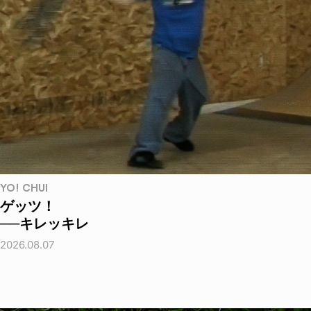
YO! CHUI
ゲッツ！
──キレッキレ
2026.08.07