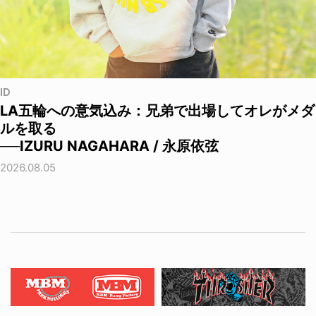
ID
LA五輪への意気込み：兄弟で出場してオレがメダ
ルを取る
──IZURU NAGAHARA / 永原依弦
2026.08.05