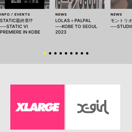
INFO / EVENTS
NEWS
NEWS
STATIC最終章!?
LOLAS＋PALPAL
モントリ
──STATIC VI
──KOBE TO SEOUL
──STUDIO
PREMIERE IN KOBE
2023