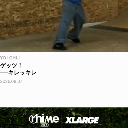
YO! CHUI
ゲッツ！
──キレッキレ
2026.08.07