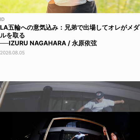
ID
LA五輪への意気込み：兄弟で出場してオレがメダ
ルを取る
──IZURU NAGAHARA / 永原依弦
2026.08.05