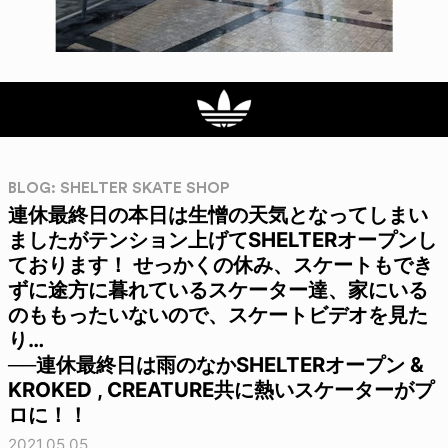
BLOG: SHELTER SKATE SHOP
連休最終日の本日は生憎の天気となってしまい
ましたがテンション上げてSHELTERオープンし
ております！ せっかくの休み、スケートもでき
ずに途方に暮れているスケーター達、家にいる
のももったいないので、スケートビデオを見た
り…
──連休最終日は雨のなかSHELTERオープン &
KROKED , CREATURE共に熱いスケーターがプ
ロに！！
2021.05.05