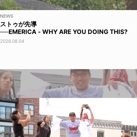
NEWS
ストゥが先導
──EMERICA - WHY ARE YOU DOING THIS?
2026.08.04