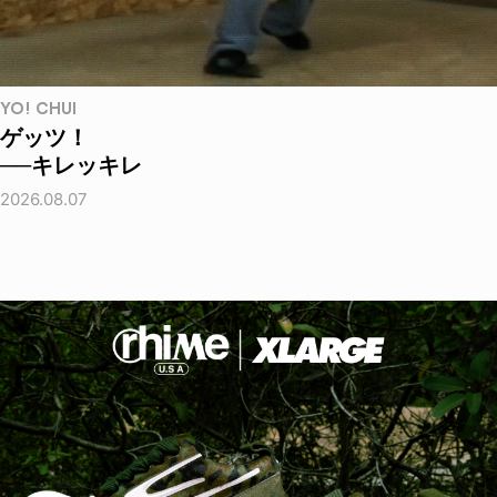
YO! CHUI
ゲッツ！
──キレッキレ
2026.08.07