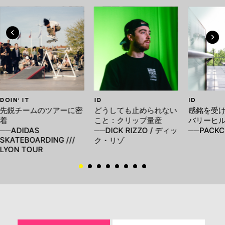
DOIN' IT
ID
ID
先鋭チームのツアーに密
どうしても止められない
感銘を受
着
こと：クリップ量産
バリーヒ
──ADIDAS
──DICK RIZZO / ディッ
──PACKC
SKATEBOARDING ///
ク・リゾ
LYON TOUR