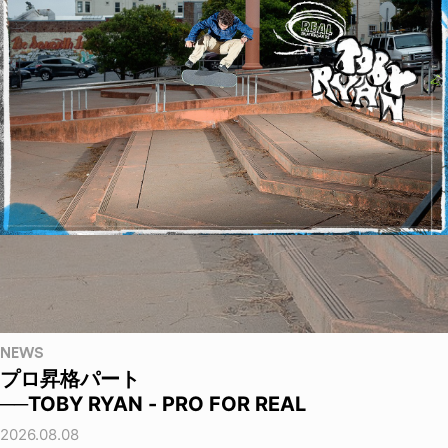
NEWS
プロ昇格パート
──TOBY RYAN - PRO FOR REAL
2026.08.08