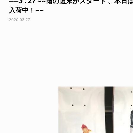
──3 . 27 ~~雨の週末がスタート 、
入荷中！~~
2020.03.27