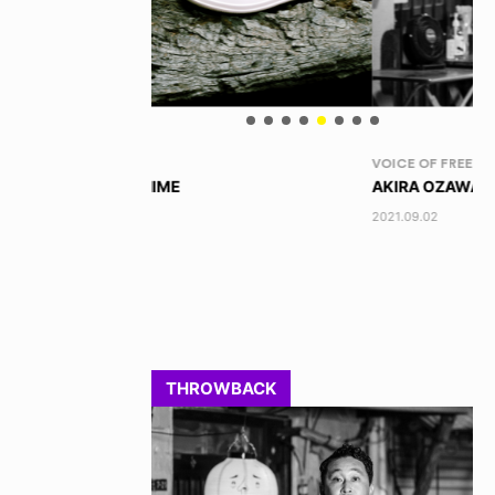
VOICE OF FREEDOM
RA
AKIRA OZAWA / 尾澤 彰
DI
202
2021.09.02
THROWBACK