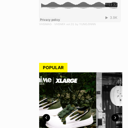
VHSMAG
·
VHSMIX vol.31 by YUNGJINNN
POPULAR