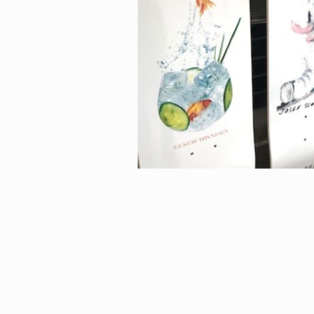
NDOM
NEWS
NOSAUR JR.
TOBY RYAN - PRO FOR RE
6.08.06
2026.08.08