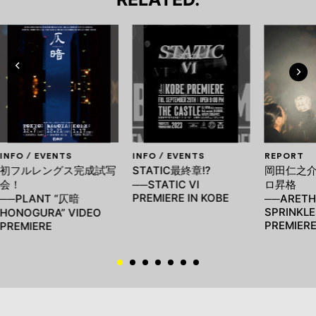
INFO / EVENTS
INFO / EVENTS
REPORT
初フルレングス完成試写
STATIC最終章!?
岡田仁之
会！
──STATIC VI
ロ昇格
PREMIERE IN KOBE
──PLANT “仄暗
──ARETH
SPRINKLE
HONOGURA” VIDEO
PREMIER
PREMIERE