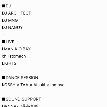
■DJ
DJ ARCHITECT
DJ MNG
DJ NAGUY
・
■LIVE
I MAN K.O.BAY
chillstomach
LIGHT2
・
■DANCE SESSION
KOSSY × TAA × Atsuki × tomoyo
・
■SOUND SUPPORT
DANNA-I (最高音響)