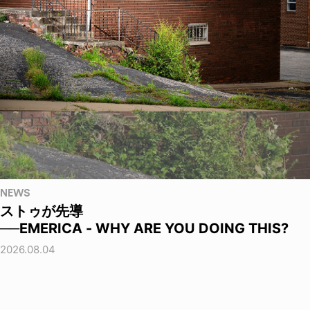
NEWS
ストゥが先導
──EMERICA - WHY ARE YOU DOING THIS?
2026.08.04