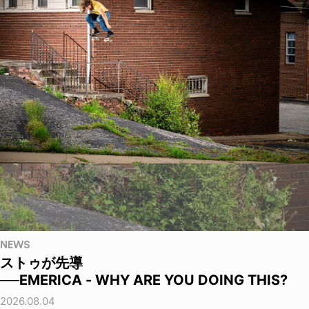
NEWS
ストゥが先導
──EMERICA - WHY ARE YOU DOING THIS?
2026.08.04