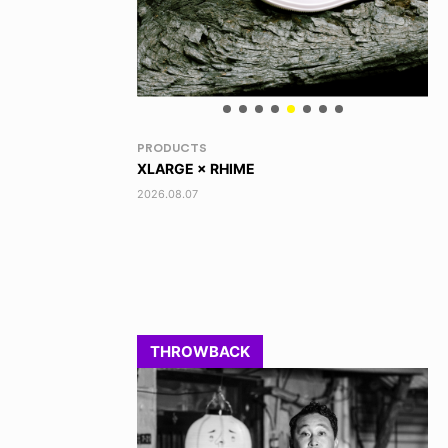
RANDOM
VO
DINOSAUR JR.
AK
2026.08.06
202
THROWBACK