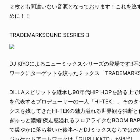
２枚とも間違いない音源となっております！これを逃
めに！！
TRADEMARKSOUND SESRIES 3
DJ KIYOによるニューミックスシリーズの登場です!
ワークにターゲットを絞ったミックス「TRADEMARKSO
DILLAスピリットを継承し90年代HIP HOPを語る
を代表するプロデューサーの一人「HI-TEK」。その
クスを残してきたHI-TEKの魅力溢れる世界観を独断
ぎゅっと濃縮!疾走感溢れるフロアライクなBOOM B
て緩やかに落ち着いた後半へとDJミックスならではの
ジャケットアートワークは「GURU KATO」が担当!