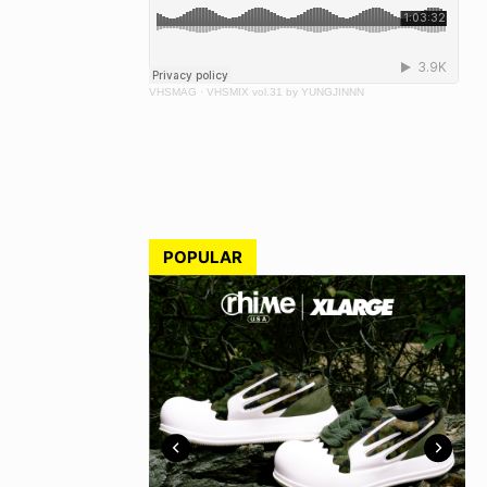
VHSMAG
·
VHSMIX vol.31 by YUNGJINNN
POPULAR