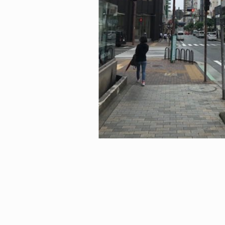
ICE OF FREEDOM
VOICE OF FREEDOM
IRA OZAWA / 尾澤 彰
TONY ALVA (ENGLISH)
2026.08.07
1.09.02