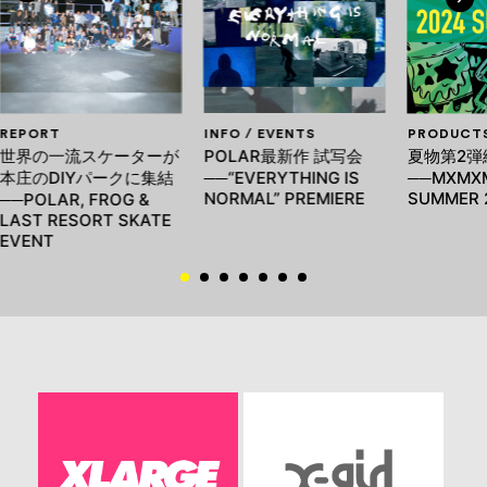
REPORT
INFO / EVENTS
PRODUCT
世界の一流スケーターが
POLAR最新作 試写会
夏物第2弾
本庄のDIYパークに集結
──“EVERYTHING IS
──MXMXM
NORMAL” PREMIERE
SUMMER 
──POLAR, FROG &
LAST RESORT SKATE
EVENT