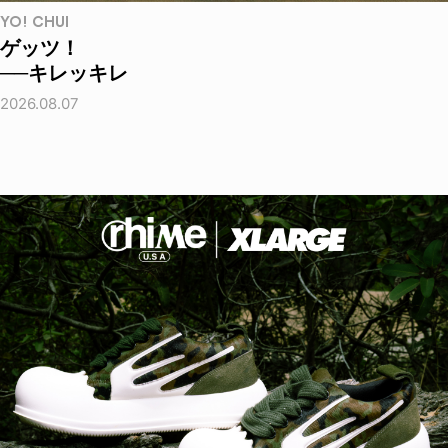
YO! CHUI
ゲッツ！
──キレッキレ
2026.08.07