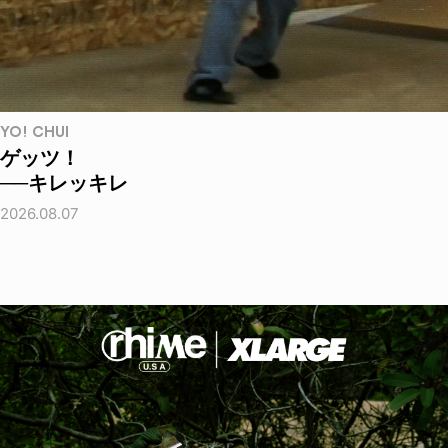
YO! CHUI
ゲッツ！
──キレッキレ
2026.08.07