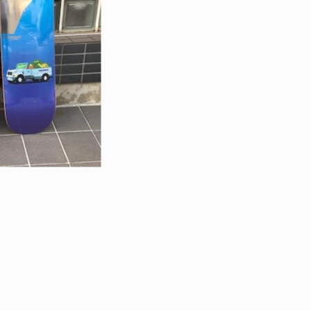
BLOG: HIROYUKI MATSUO
NEWS
 ゲイブリエル・サマー
昨日から入院生活
ED TE
2026.08
2011.05.17