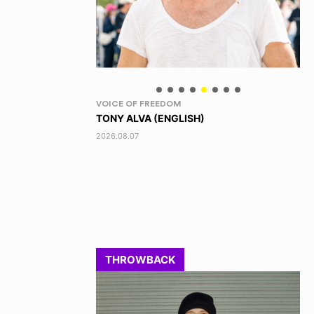
IPPON!
ID
)
SATORU TAKAHASHI / 高橋 悟
HI
201
2022.08.11
THROWBACK