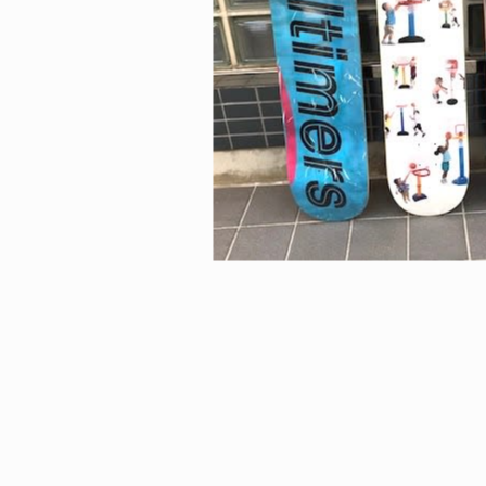
VOICE OF FREEDOM
DEYUKI KONDO
GABRIEL SUMMERS /
ズ
9.05.08
2026.03.26