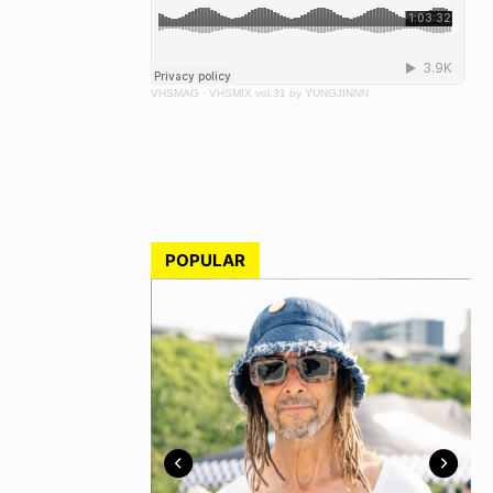
VHSMAG
·
VHSMIX vol.31 by YUNGJINNN
POPULAR