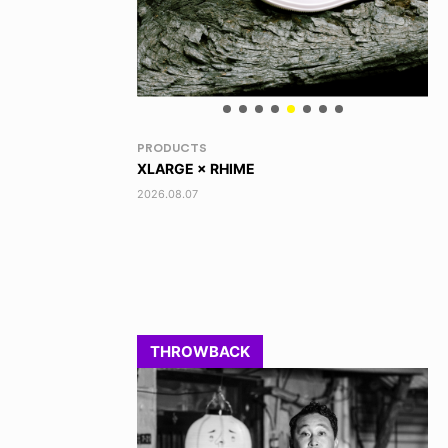
VOICE OF FREEDOM
RA
AKIRA OZAWA / 尾澤 彰
DI
202
2021.09.02
THROWBACK