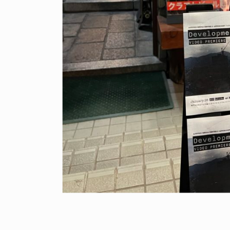
NDOM
NEWS
NOSAUR JR.
TOBY RYAN - PRO FOR RE
6.08.06
2026.08.08