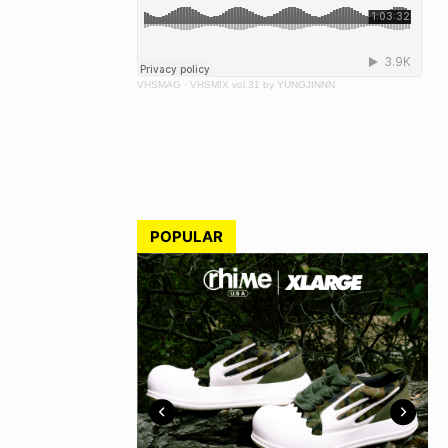
VHSMAG
·
VHSMIX vol.31 by YUNGJINNN
POPULAR