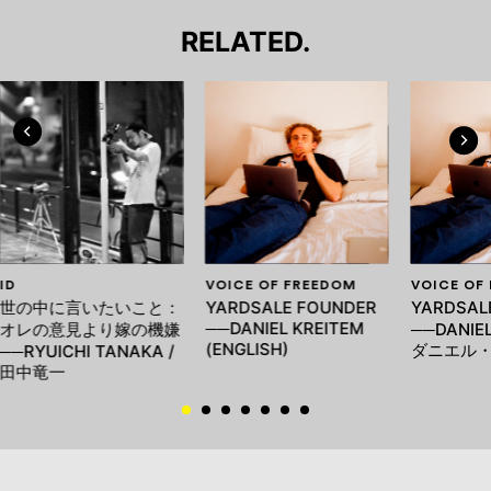
RELATED.
ID
VOICE OF FREEDOM
VOICE OF
世の中に言いたいこと：
YARDSALE FOUNDER
YARDSA
──DANIEL KREITEM
オレの意見より嫁の機嫌
──DANIEL
(ENGLISH)
ダニエル
──RYUICHI TANAKA /
田中竜一