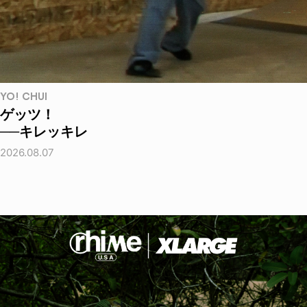
YO! CHUI
ゲッツ！
──キレッキレ
2026.08.07