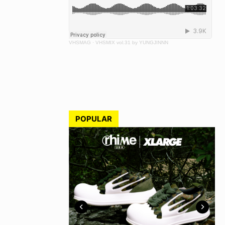
VHSMAG
·
VHSMIX vol.31 by YUNGJINNN
POPULAR