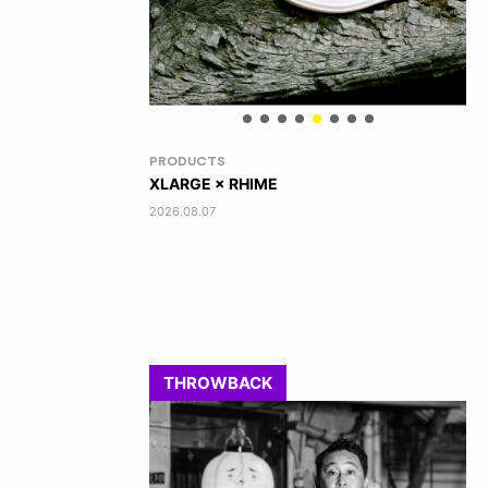
RANDOM
VO
DINOSAUR JR.
TO
2026.08.06
202
THROWBACK