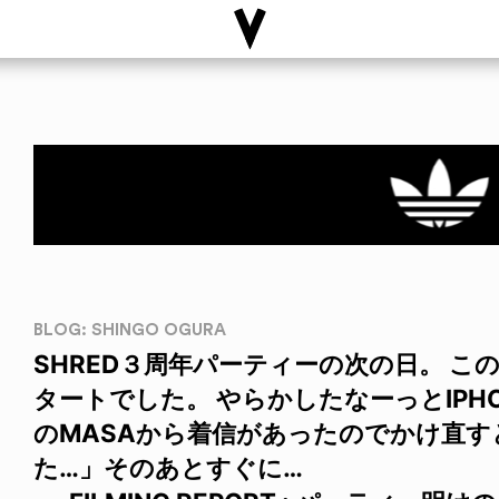
BLOG: SHINGO OGURA
SHRED３周年パーティーの次の日。 こ
タートでした。 やらかしたなーっとIPH
のMASAから着信があったのでかけ直
た…」そのあとすぐに…