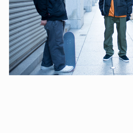
ICE OF FREEDOM
VOICE OF FREEDOM
NY ALVA (ENGLISH)
AKIRA OZAWA / 尾澤 彰
6.08.07
2021.09.02