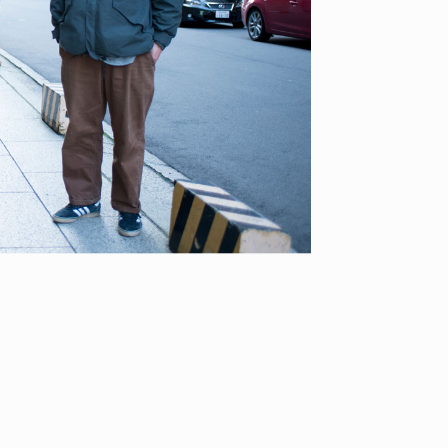
ID
VOICE
IZURU NAGAHARA / 永原依弦
TONY
2026.08.05
2026.08