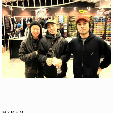
ＭｘＭｘＭ