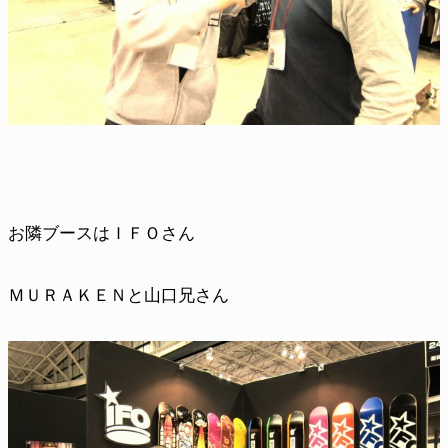
お隣ブースはＩＦＯさん
ＭＵＲＡＫＥＮと山口兄さん