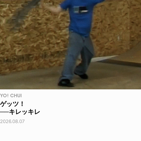
YO! CHUI
ゲッツ！
──キレッキレ
2026.08.07