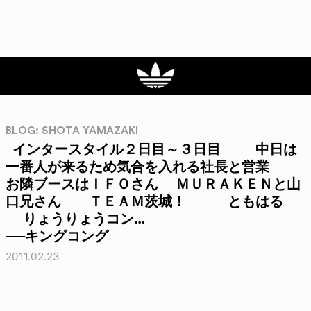
BLOG: SHOTA YAMAZAKI
インタースタイル２日目～３日目 中日は
一番人が来るため気合を入れる社長と営業
お隣ブースはＩＦＯさん ＭＵＲＡＫＥＮと山
口兄さん ＴＥＡＭ茨城！ ともはる
りょうりょうコン…
──キングコング
2011.02.23