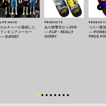
LIFE HACK
PRODUCTS
PRODUCT
カルチャーが凝縮した
あの衝撃作から20年
コスパ最
フィギュアメーカー
──FLIP - REALLY
──POWEL
SORRY
PRICE PO
──SUPER7