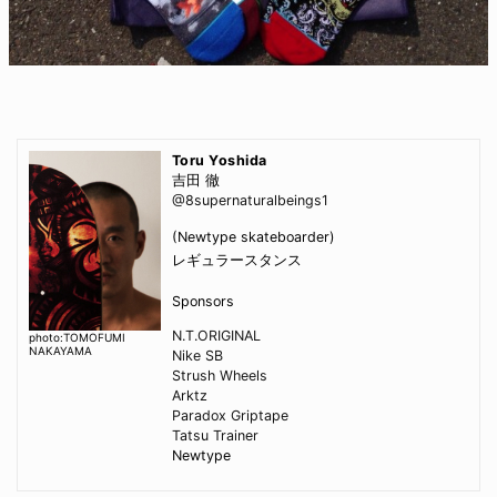
Toru Yoshida
吉田 徹
@8supernaturalbeings1
(Newtype skateboarder)
レギュラースタンス
Sponsors
N.T.ORIGINAL
photo:TOMOFUMI
NAKAYAMA
Nike SB
Strush Wheels
Arktz
Paradox Griptape
Tatsu Trainer
Newtype