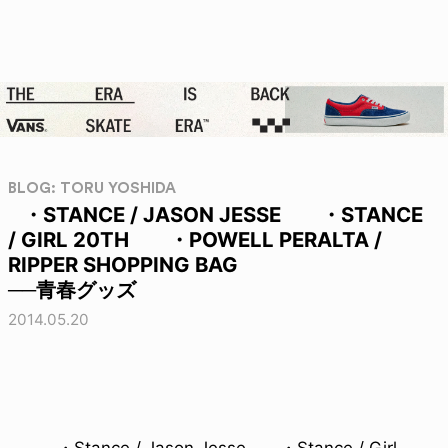
BLOG: TORU YOSHIDA
・STANCE / JASON JESSE ・STANCE
/ GIRL 20TH ・POWELL PERALTA /
RIPPER SHOPPING BAG
──青春グッズ
2014.05.20