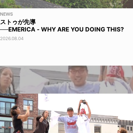
NEWS
ストゥが先導
──EMERICA - WHY ARE YOU DOING THIS?
2026.08.04