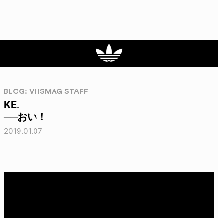
BLOG: VHSMAG STAFF
KE.
──おい！
2019.01.07