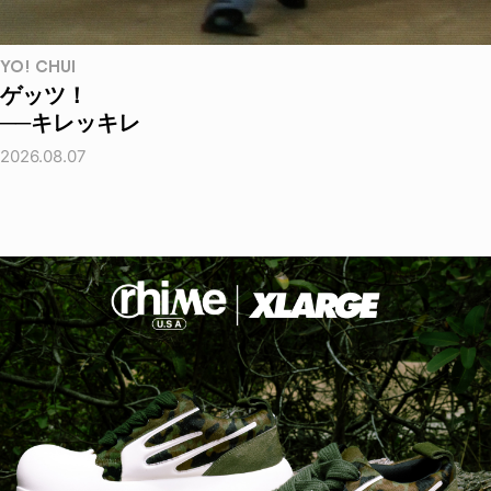
YO! CHUI
ゲッツ！
──キレッキレ
2026.08.07