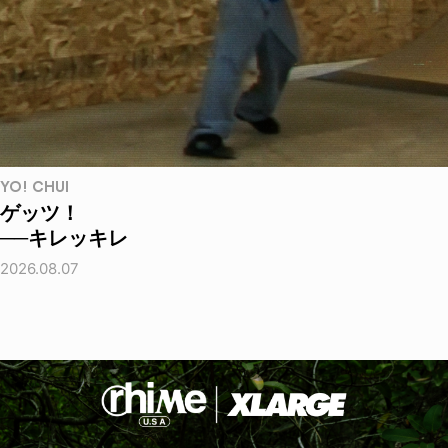
YO! CHUI
ゲッツ！
──キレッキレ
2026.08.07