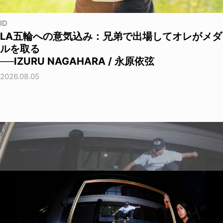
ID
LA五輪への意気込み：兄弟で出場してオレがメダ
ルを取る
──IZURU NAGAHARA / 永原依弦
2026.08.05