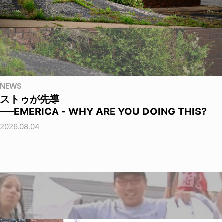
NEWS
ストゥが先導
──EMERICA - WHY ARE YOU DOING THIS?
2026.08.04