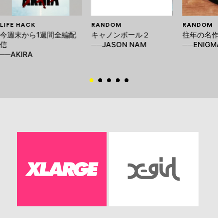
LIFE HACK
RANDOM
RANDOM
今週末から1週間全編配
キャノンボール２
往年の名
信
──JASON NAM
──ENIGM
──AKIRA