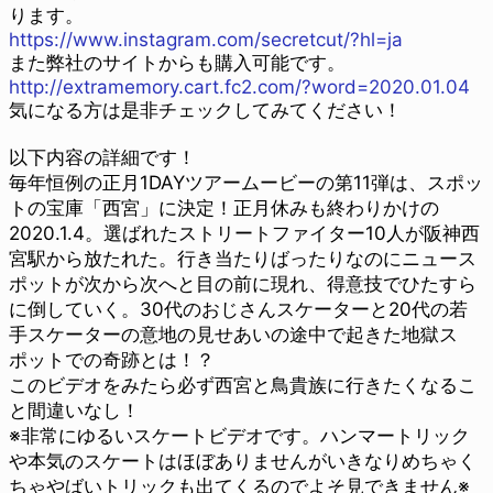
ります。
https://www.instagram.com/secretcut/?hl=ja
また弊社のサイトからも購入可能です。
http://extramemory.cart.fc2.com/?word=2020.01.04
気になる方は是非チェックしてみてください！
以下内容の詳細です！
毎年恒例の正月1DAYツアームービーの第11弾は、スポッ
トの宝庫「西宮」に決定！正月休みも終わりかけの
2020.1.4。選ばれたストリートファイター10人が阪神西
宮駅から放たれた。行き当たりばったりなのにニュース
ポットが次から次へと目の前に現れ、得意技でひたすら
に倒していく。30代のおじさんスケーターと20代の若
手スケーターの意地の見せあいの途中で起きた地獄ス
ポットでの奇跡とは！？
このビデオをみたら必ず西宮と鳥貴族に行きたくなるこ
と間違いなし！
※非常にゆるいスケートビデオです。ハンマートリック
や本気のスケートはほぼありませんがいきなりめちゃく
ちゃやばいトリックも出てくるのでよそ見できません※