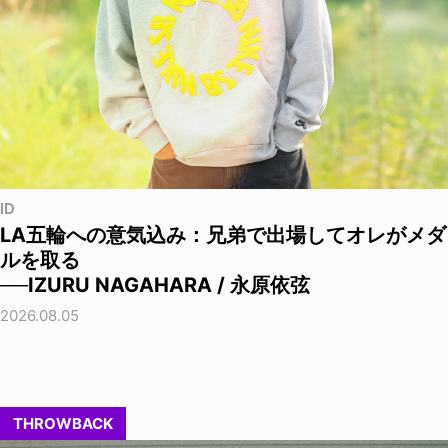
ID
LA五輪への意気込み：兄弟で出場してオレがメダ
ルを取る
──IZURU NAGAHARA / 永原依弦
2026.08.05
THROWBACK