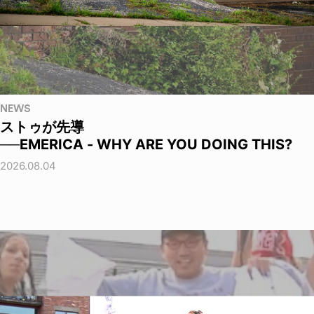
NEWS
ストゥが先導
──EMERICA - WHY ARE YOU DOING THIS?
2026.08.04