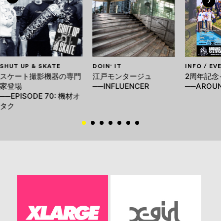
SHUT UP & SKATE
DOIN' IT
INFO / EV
スケート撮影機器の専門
江戸モンタージュ
2周年記念
家登場
──INFLUENCER
──AROUN
──EPISODE 70: 機材オ
タク