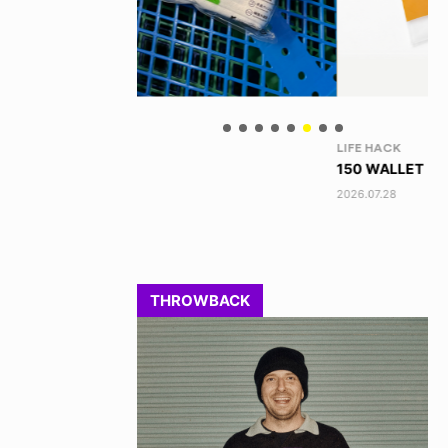
LIFE HACK
NE
150 WALLET
HA
2026.07.28
202
THROWBACK