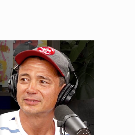
VOICE OF FREEDOM
KAYA SAKAKIBARA / 榊原佳耶
2026.07.30