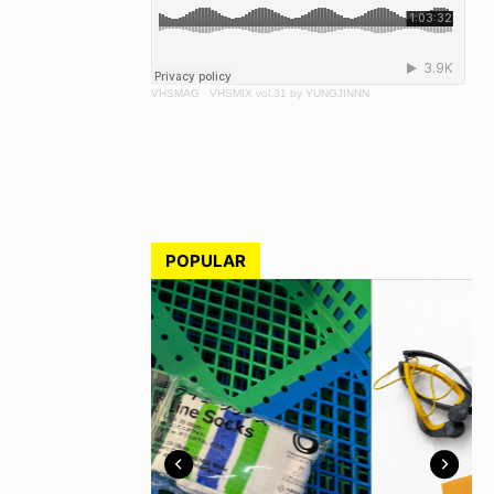
VHSMAG
·
VHSMIX vol.31 by YUNGJINNN
POPULAR