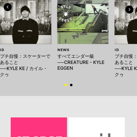
ID
NEWS
ID
プチ自慢：スケーターで
すべてエンダー級
プチ自慢
あること
──CREATURE - KYLE
あること
EGGEN
──KYLE KE / カイル・
──KYLE 
クゥ
クゥ