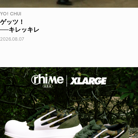
YO! CHUI
ゲッツ！
──キレッキレ
2026.08.07