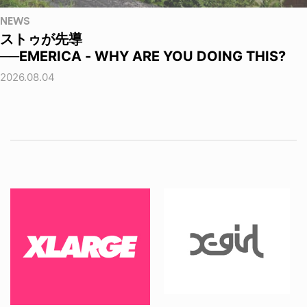
NEWS
ストゥが先導
──EMERICA - WHY ARE YOU DOING THIS?
2026.08.04