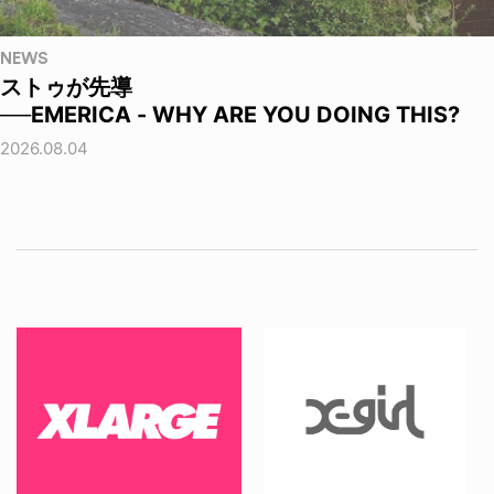
NEWS
ストゥが先導
──EMERICA - WHY ARE YOU DOING THIS?
2026.08.04