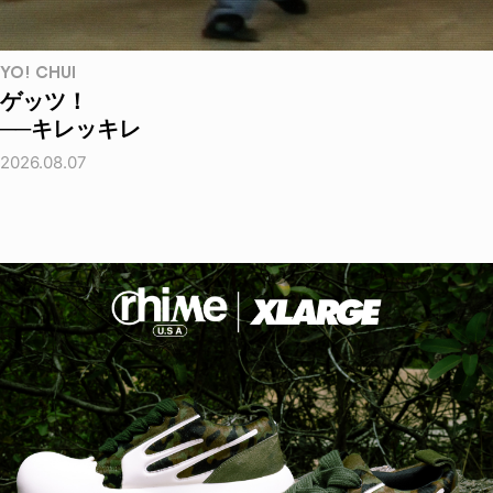
YO! CHUI
ゲッツ！
──キレッキレ
2026.08.07