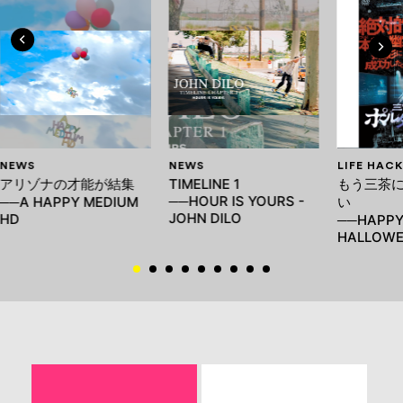
NEWS
NEWS
LIFE HACK
アリゾナの才能が結集
TIMELINE 1
もう三茶
──HOUR IS YOURS -
──A HAPPY MEDIUM
い
JOHN DILO
HD
──HAPP
HALLOWE