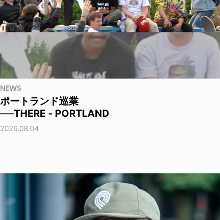
NEWS
ポートランド巡業
──THERE - PORTLAND
2026.08.04