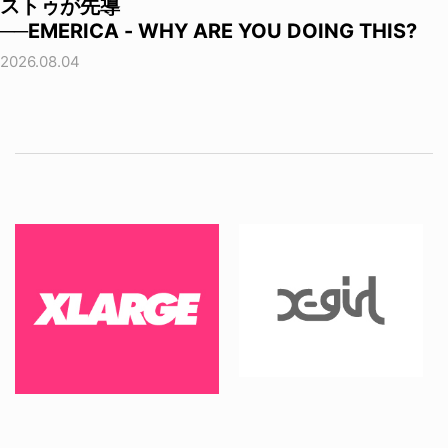
ストゥが先導
──EMERICA - WHY ARE YOU DOING THIS?
2026.08.04