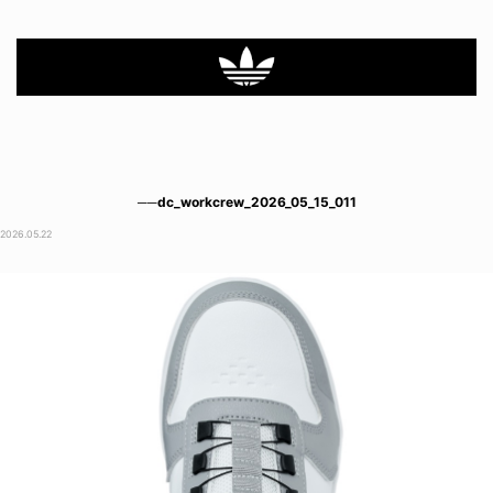
──dc_workcrew_2026_05_15_011
2026.05.22