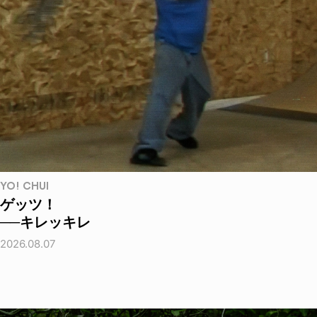
YO! CHUI
ゲッツ！
──キレッキレ
2026.08.07