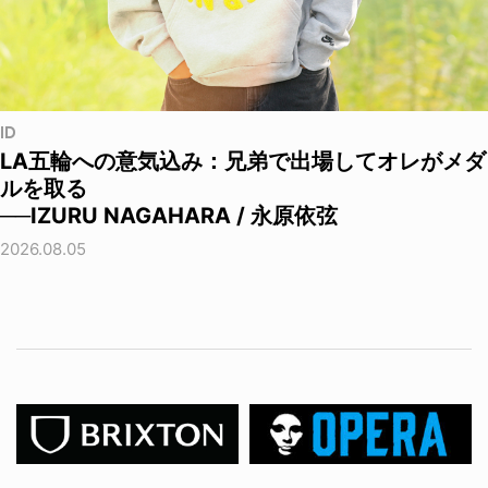
ID
LA五輪への意気込み：兄弟で出場してオレがメダ
ルを取る
──IZURU NAGAHARA / 永原依弦
2026.08.05