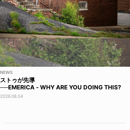
NEWS
ストゥが先導
──EMERICA - WHY ARE YOU DOING THIS?
2026.08.04