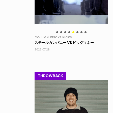
LIFE HACK
LI
 ビッグマネー
LINE SOCKS
15
2026.08.04
202
THROWBACK