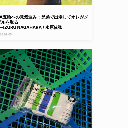
D
LA五輪への意気込み：兄弟で出場してオレがメ
ダルを取る
─IZURU NAGAHARA / 永原依弦
26.08.05