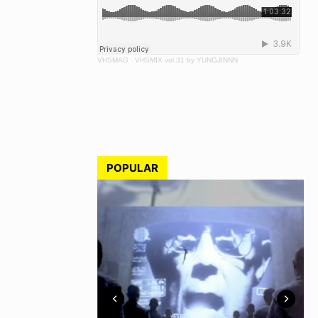
VHSMAG
·
VHSMIX vol.31 by YUNGJINNN
POPULAR