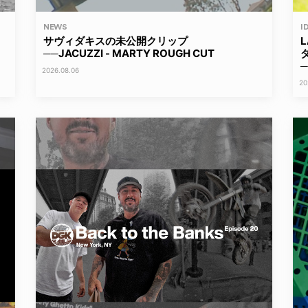
NEWS
I
サヴィダキスの未公開クリップ
──JACUZZI - MARTY ROUGH CUT
─
2026.08.06
20