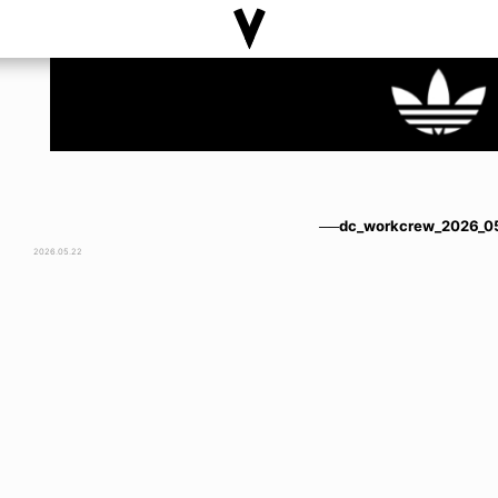
──dc_workcrew_2026_0
2026.05.22