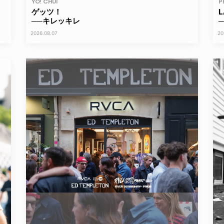
YO! CHUI
P
ゲッツ！
──キレッキレ
─
2026.08.07
20