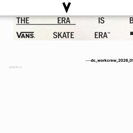
──dc_workcrew_2026_05
2026.05.22