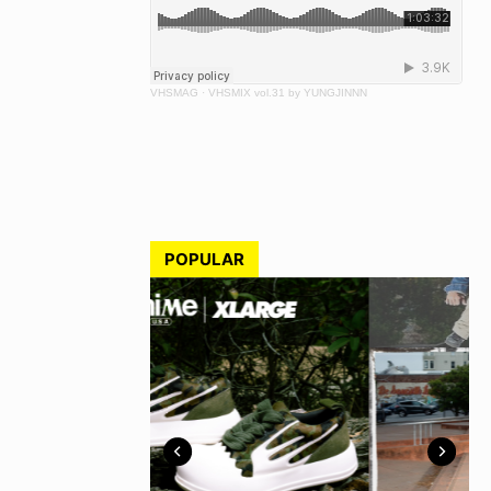
VHSMAG
·
VHSMIX vol.31 by YUNGJINNN
POPULAR