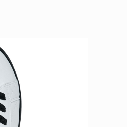
ID
VOICE
IZURU NAGAHARA / 永原依弦
TONY
2026.08.05
2026.08