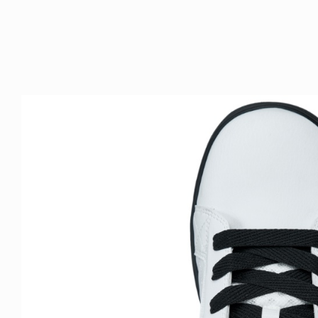
ICE OF FREEDOM
RANDOM
IRA OZAWA / 尾澤 彰
DINOSAUR JR.
2026.08.06
1.09.02