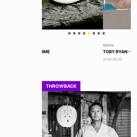
NEWS
VO
TOBY RYAN - PRO FOR REAL
AK
2026.08.08
202
THROWBACK