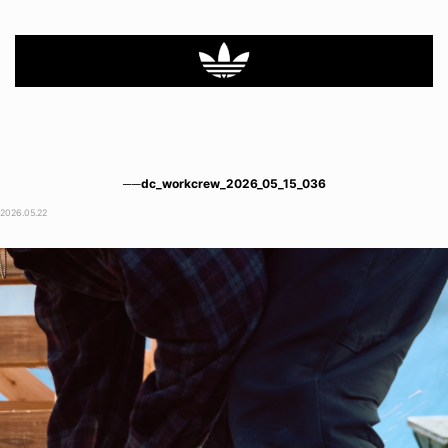
──dc_workcrew_2026_05_15_036
2026.05.22