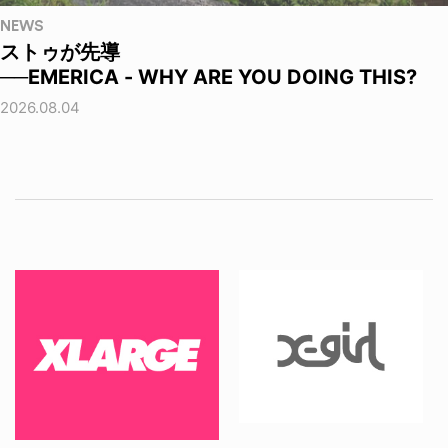
NEWS
ストゥが先導
──EMERICA - WHY ARE YOU DOING THIS?
2026.08.04