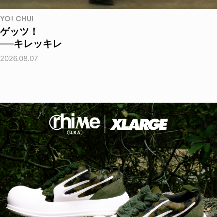
YO! CHUI
ゲッツ！
──キレッキレ
2026.08.07