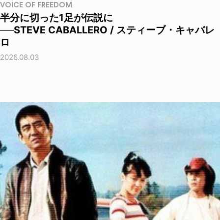
VOICE OF FREEDOM
半分に切った1足が伝説に
──STEVE CABALLERO / スティーブ・キャバレ
ロ
2026.08.03