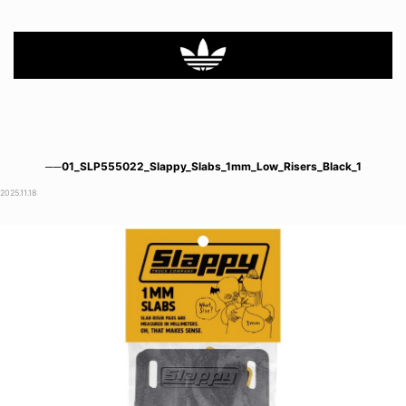
──01_SLP555022_Slappy_Slabs_1mm_Low_Risers_Black_1
2025.11.18