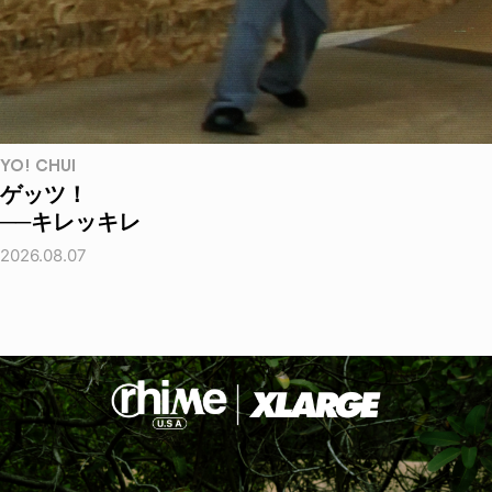
YO! CHUI
ゲッツ！
──キレッキレ
2026.08.07