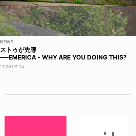
NEWS
ストゥが先導
──EMERICA - WHY ARE YOU DOING THIS?
2026.08.04