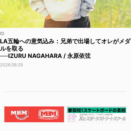
ID
LA五輪への意気込み：兄弟で出場してオレがメダ
ルを取る
──IZURU NAGAHARA / 永原依弦
2026.08.05