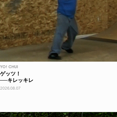
YO! CHUI
ゲッツ！
──キレッキレ
2026.08.07