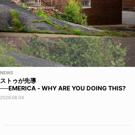
NEWS
ストゥが先導
──EMERICA - WHY ARE YOU DOING THIS?
2026.08.04