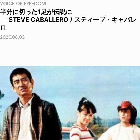
VOICE OF FREEDOM
半分に切った1足が伝説に
──STEVE CABALLERO / スティーブ・キャバレ
ロ
2026.08.03