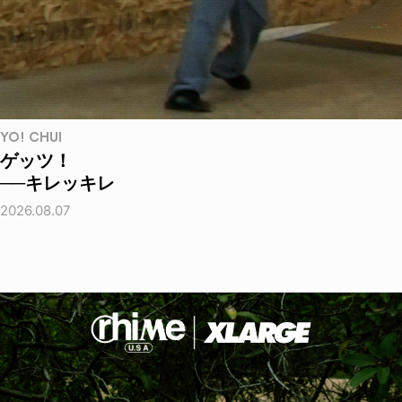
YO! CHUI
ゲッツ！
──キレッキレ
2026.08.07