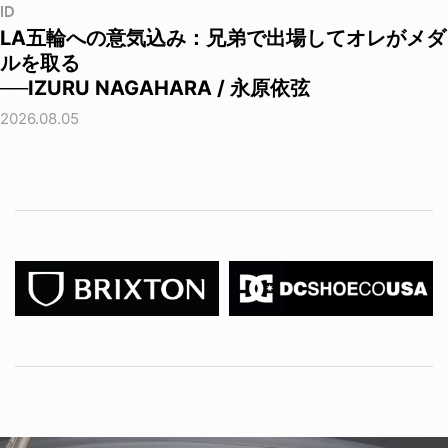
ID
LA五輪への意気込み：兄弟で出場してオレがメダ
ルを取る
──IZURU NAGAHARA / 永原依弦
2026.08.05