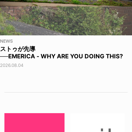
NEWS
ストゥが先導
──EMERICA - WHY ARE YOU DOING THIS?
2026.08.04