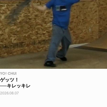
YO! CHUI
ゲッツ！
──キレッキレ
2026.08.07