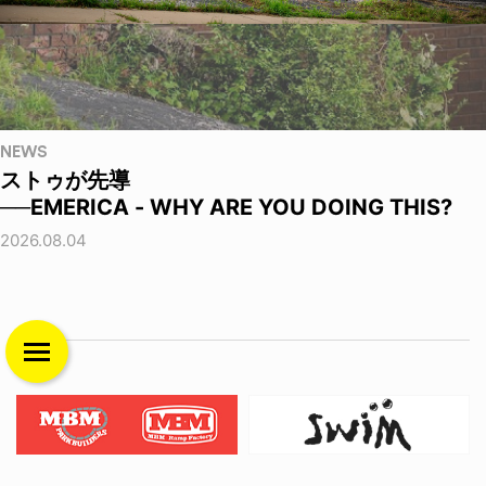
NEWS
ストゥが先導
──EMERICA - WHY ARE YOU DOING THIS?
2026.08.04