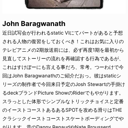
John Baragwanath
近日試写会が行われるstatic VIにてパートがあると予想
される人物の復習をしておくべき！これはお気に入りの
テレビアニメの2期放送前には、必ず再度1期を最初から
見直してストーリーの流れを再確認する行為であるが、
これはすけぼーにも言える事だろ、常考。つーわけで今
回はJohn Baragwanathのご紹介だおっ。彼はstaticシ
リーズの制作者で今回来日予定のJosh Stewartの手掛け
るdeckブランドPicture ShowのRiderでもやがります。
スラっとした体形でシンプルなトリックチョイスと定番
のイーストコーストあるあるSPOTを攻める滑りはTHE
クラシックイーストコーストスケートボーディングでや
がります。昔のDanny RenaudやNate Brousserd、