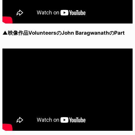
▲映像作品VolunteersのJohn BaragwanathのPart