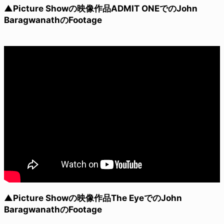
▲Picture Showの映像作品ADMIT ONEでのJohn
BaragwanathのFootage
▲Picture Showの映像作品The EyeでのJohn
BaragwanathのFootage