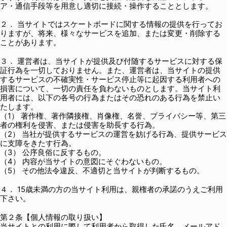
ア・通信手段等を用意し適切に接続・操作することとします。
２． 当サイトではスケートボードに関する情報の提供を行ってお
りますが、将来、様々なサービスを追加、または変更・削除する
ことがあります。
３． 運営者は、当サイトが提供及び付随するサービスに対する保
証行為を一切しておりません。また、運営者は、当サイトの提供
するサービスの不確実性・サービス停止等に起因する利用者への
損害について、一切の責任を負わないものとします。当サイト利
用者には、以下の各号の行為またはその恐れのある行為を禁止い
たします。
（1） 著作権、著作隣接権、肖像権、名誉、プライバシー等、第三
者の権利を侵害、または侵害を助長する行為。
（2） 当社が提供するサービスの運営を妨げる行為、提供サービス
に支障をきたす行為。
（3） 公序良俗に反するもの。
（4） 内容が当サイトの意図にそぐわないもの。
（5） その他法令違反、不適切と当サイトが判断するもの。
４． 15歳未満の方の当サイト利用は、親権者の承諾のうえご利用
下さい。
第２条【個人情報の取り扱い】
当サイトとの利用に際して利用者から取得した氏名、メールアド