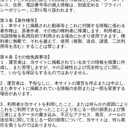
レス、住所、電話番号等の個人情報は、別途定める「プライバ
シーポリシー」に則り取り扱われます。
第３条【著作権等】
１．本サイトに掲載された動画等とこれに付随する情報に係わる
著作権は、原著作者、その他の権利者に帰属します。利用者は、
当該情報を私用目的で利用される場合にかぎり使用できます。権
利者に無断で、それを越えて、使用（複製、送信、譲渡、二次利
用等を含む）することは禁じます。
第４条【その他免責事項】
１．運営者は、当サイトに掲載されている全ての情報を慎重に作
成し、また管理しますが、その正確性および完全性などに関し
て、いかなる保証もするものではありません。
2．運営者は、予告なしに、本サイトの運営を停止または中止し、
また本サイトに掲載されている情報の全部または一部を変更する
場合があります。
3．利用者が当サイトを利用したこと、または何らかの原因により
これをご利用できなかったことにより生じる一切の損害および第
三者によるデータの書き込み、不正なアクセス、発言、メールの
送信等に関して生じる一切の損害について、当サイトは、何ら責
任を負うものではありません。