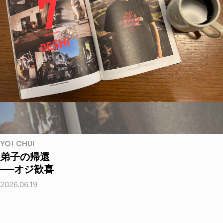
YO! CHUI
弟子の帰還
──オジ歓喜
2026.06.19