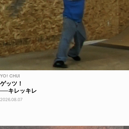
YO! CHUI
ゲッツ！
──キレッキレ
2026.08.07