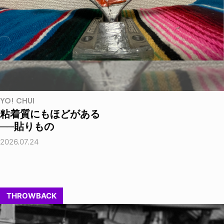
YO! CHUI
粘着質にもほどがある
──貼りもの
2026.07.24
THROWBACK