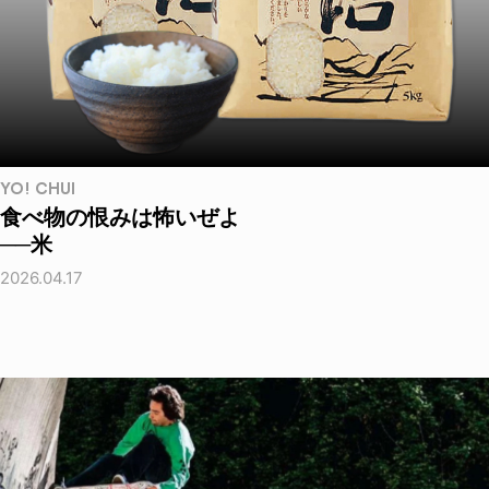
YO! CHUI
食べ物の恨みは怖いぜよ
──米
2026.04.17