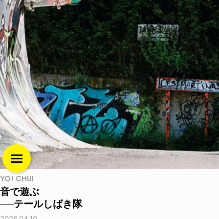
YO! CHUI
音で遊ぶ
──テールしばき隊
2026.04.10