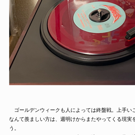
ICE OF FREEDOM
VOICE OF FREEDOM
IRA OZAWA / 尾澤 彰
TONY ALVA (ENGLISH)
2026.08.07
1.09.02
ゴールデンウィークも人によっては終盤戦。上手いこ
なんて羨ましい方は、週明けからまたやってくる現実
う。