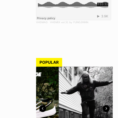
VHSMAG
·
VHSMIX vol.31 by YUNGJINNN
POPULAR