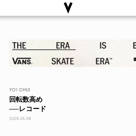
YO! CHUI
回転数高め
──レコード
2026.05.08