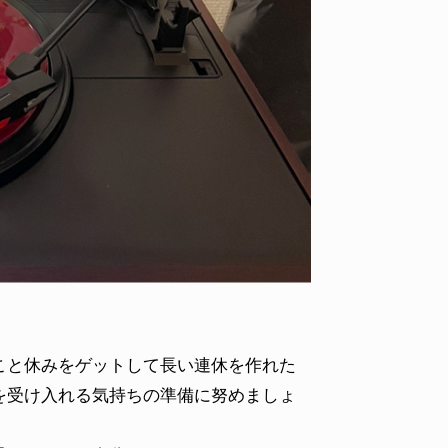
ID
VOICE
IZURU NAGAHARA / 永原依弦
TONY
2026.08.05
2026.08
と休みをゲットして長い連休を作れた
を受け入れる気持ちの準備に努めましょ