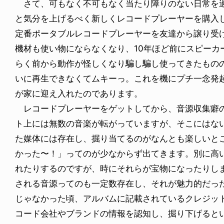
さて、可もなく不可もなく当たり障りのない日常を過
と気分を上げるべく新しくレコードプレーヤーを購入し
定番ポータブルレコードプレーヤーを友達から譲り受
機材も使い物にならなくなり、10年ほど前にスピーカ
らく前から動作が怪しくなり騙し騙し使ってきたもの
いに再生できなくてムキーっ。これを機にプチ一念発
が家に迎え入れたのであります。
レコードプレーヤーをゲットしてから、音源収集癖の
ト上には無数の音楽が転がっていますが、そこにはな
た媒体には存在し、掘り当てるのがなんとも楽しいと
かった〜！」ってのが少なからず出てきます。別に高
れたりするのですが、時にそれらが宝物になったりし
される音源ってのも一定数存在し、それが魅力的だっ
じゃなかった頃、アルバムに記載されているクレジッ
コード会社やブランドの情報を認知し、掘り下げると