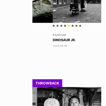
RANDOM
VO
DINOSAUR JR.
AK
2026.08.06
202
THROWBACK