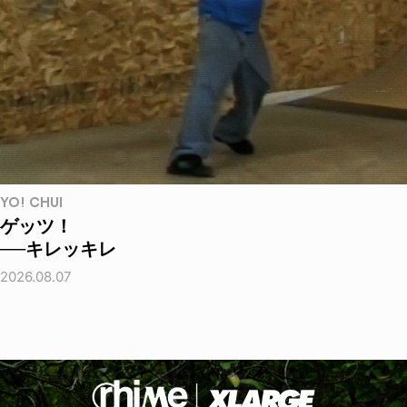
YO! CHUI
ゲッツ！
──キレッキレ
2026.08.07