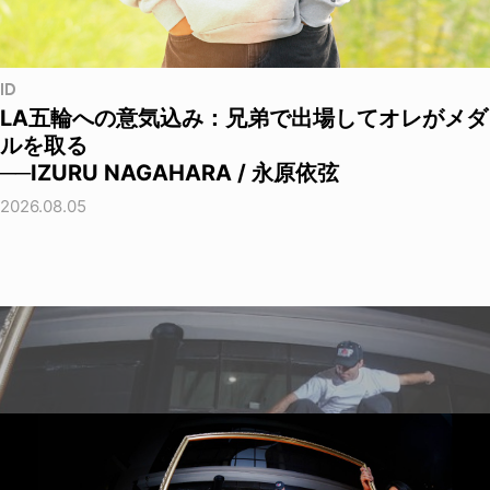
ID
LA五輪への意気込み：兄弟で出場してオレがメダ
ルを取る
──IZURU NAGAHARA / 永原依弦
2026.08.05