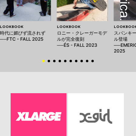
LOOKBOOK
LOOKBOOK
LOOKBOO
時代に媚びず流されず
ロニー・クレーガーモデ
スパンキー
──FTC - FALL 2025
ルが完全復刻
ル登場
──ÉS - FALL 2023
──EMERIC
2025