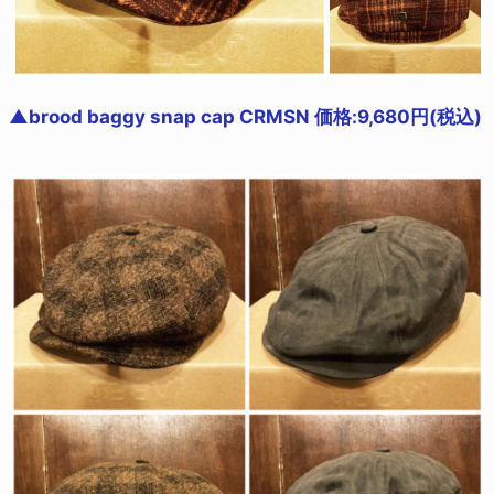
▲brood baggy snap cap CRMSN 価格:9,680円(税込)