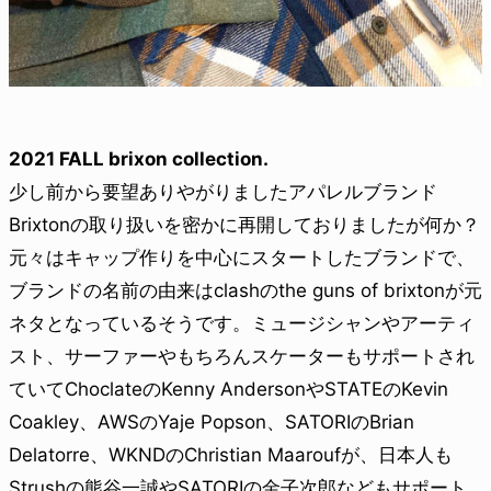
2021 FALL brixon collection.
少し前から要望ありやがりましたアパレルブランド
Brixtonの取り扱いを密かに再開しておりましたが何か？
元々はキャップ作りを中心にスタートしたブランドで、
ブランドの名前の由来はclashのthe guns of brixtonが元
ネタとなっているそうです。ミュージシャンやアーティ
スト、サーファーやもちろんスケーターもサポートされ
ていてChoclateのKenny AndersonやSTATEのKevin
Coakley、AWSのYaje Popson、SATORIのBrian
Delatorre、WKNDのChristian Maaroufが、日本人も
Strushの熊谷一誠やSATORIの金子次郎などもサポート