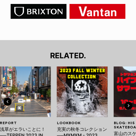
RELATED.
REPORT
LOOKBOOK
BLOG: HI5
SKATEBOA
浅草がエラいことに！
充実の秋冬コレクション
富山のス
──TEPPEN 2023 IN
──MXMXM - 2023