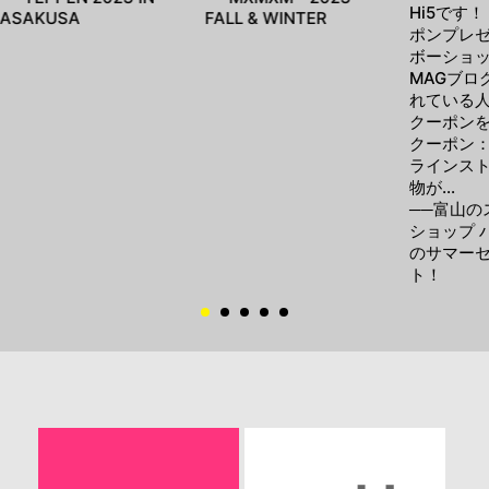
Hi5です！
ASAKUSA
FALL & WINTER
ポンプレゼ
ボーショッ
MAGブロ
れている
クーポン
クーポン：v
ラインス
物が…
──富山の
ショップ 
のサマー
ト！