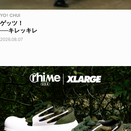
YO! CHUI
ゲッツ！
──キレッキレ
2026.08.07