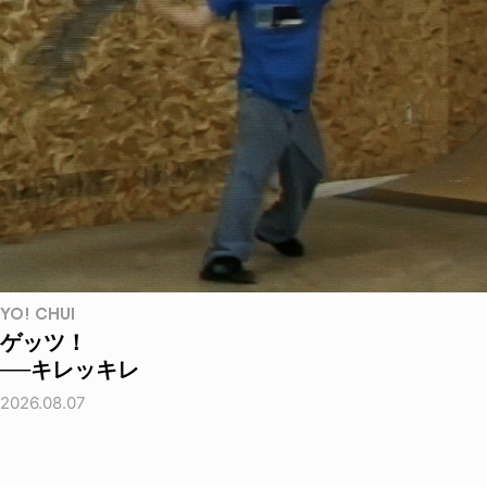
YO! CHUI
ゲッツ！
──キレッキレ
2026.08.07