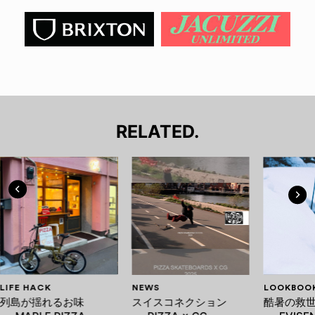
RELATED.
LIFE HACK
NEWS
LOOKBOO
列島が揺れるお味
スイスコネクション
酷暑の救