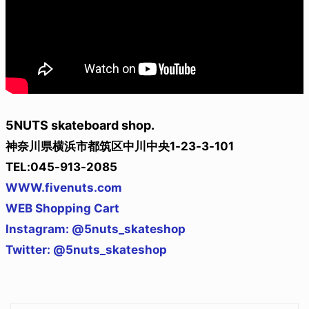
5NUTS skateboard shop.
神奈川県横浜市都筑区中川中央1-23-3-101
TEL:045-913-2085
WWW.fivenuts.com
WEB Shopping Cart
Instagram: @5nuts_skateshop
Twitter: @5nuts_skateshop