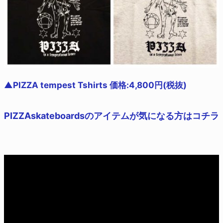
▲PIZZA tempest Tshirts 価格:4,800円(税抜)
PIZZAskateboardsのアイテムが気になる方はコチラ