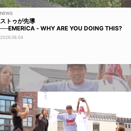
NEWS
ストゥが先導
──EMERICA - WHY ARE YOU DOING THIS?
2026.08.04