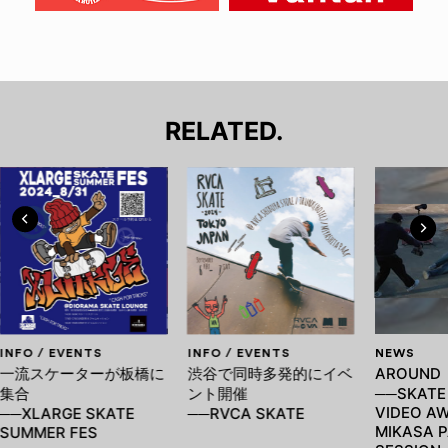
RELATED.
INFO / EVENTS
INFO / EVENTS
NEWS
一流スケーターが板橋に
渋谷で同時多発的にイベ
AROUN
集合
ント開催
──SKATE
VIDEO AW
──XLARGE SKATE
──RVCA SKATE
MIKASA P
SUMMER FES