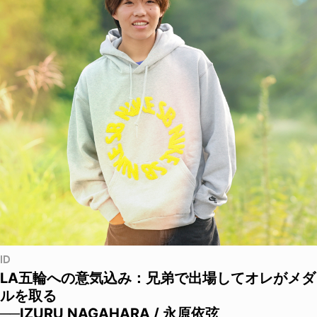
ID
LA五輪への意気込み：兄弟で出場してオレがメダ
ルを取る
──IZURU NAGAHARA / 永原依弦