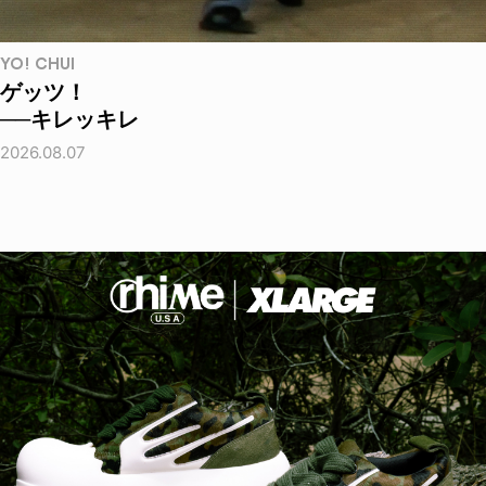
YO! CHUI
ゲッツ！
──キレッキレ
2026.08.07