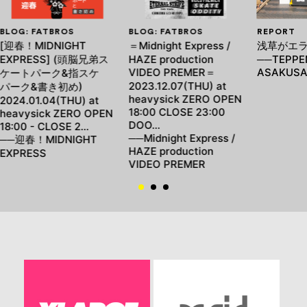
BLOG: FATBROS
BLOG: FATBROS
REPORT
[迎春！MIDNIGHT
＝Midnight Express /
浅草がエ
EXPRESS] (頭脳兄弟ス
HAZE production
──TEPPEN
VIDEO PREMER＝
ASAKUS
ケートパーク&指スケ
2023.12.07(THU) at
パーク&書き初め)
heavysick ZERO OPEN
2024.01.04(THU) at
18:00 CLOSE 23:00
heavysick ZERO OPEN
DOO…
18:00 - CLOSE 2…
──Midnight Express /
──迎春！MIDNIGHT
HAZE production
EXPRESS
VIDEO PREMER