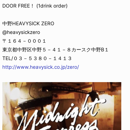
DOOR FREE！ (1drink order)
中野HEAVYSICK ZERO
@heavysickzero
〒１６４－０００１
東京都中野区中野５－４１－８カースク中野B１
TEL/０３－５３８０－１４１３
http://www.heavysick.co.jp/zero/