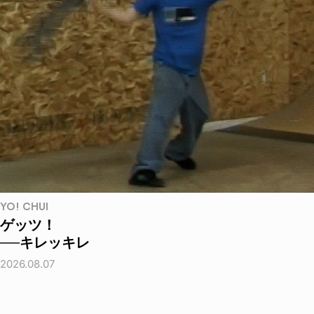
YO! CHUI
ゲッツ！
──キレッキレ
2026.08.07