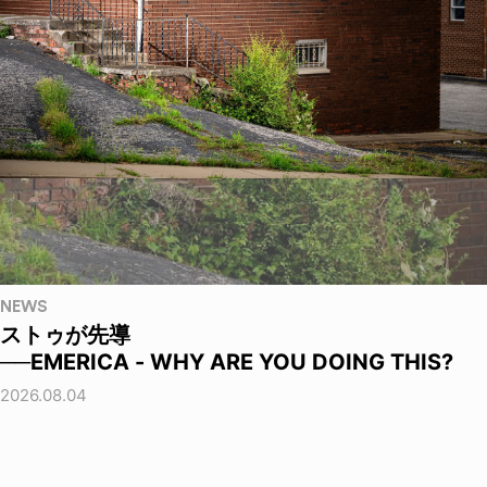
NEWS
ストゥが先導
──EMERICA - WHY ARE YOU DOING THIS?
2026.08.04