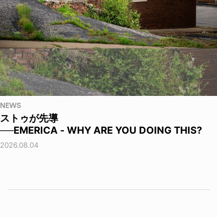
NEWS
ストゥが先導
──EMERICA - WHY ARE YOU DOING THIS?
2026.08.04