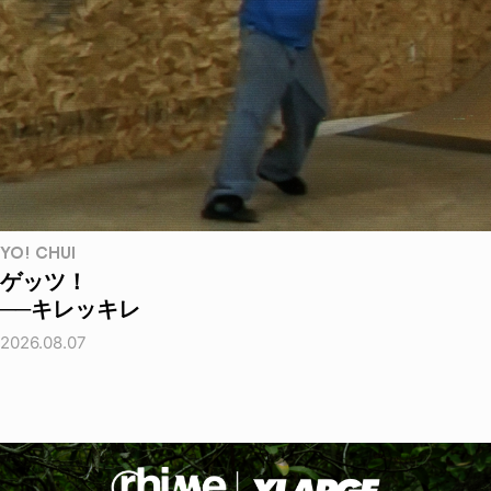
YO! CHUI
ゲッツ！
──キレッキレ
2026.08.07