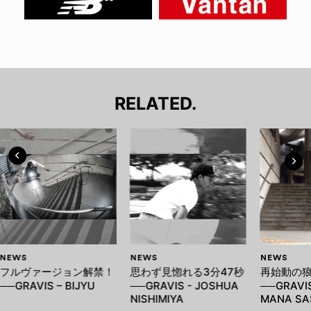
RELATED.
NEWS
NEWS
NEWS
フルヴァージョン解禁！
思わず見惚れる3分47秒
再始動の
──GRAVIS – BIJYU
──GRAVIS - JOSHUA
──GRAVIS
NISHIMIYA
MANA SA