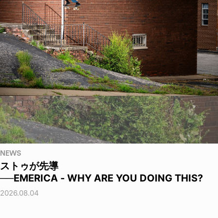
NEWS
ストゥが先導
──EMERICA - WHY ARE YOU DOING THIS?
2026.08.04