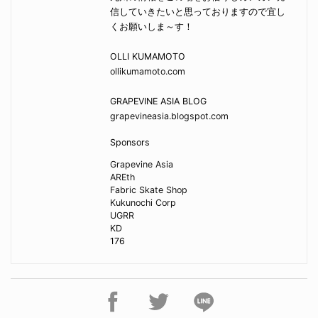
信していきたいと思っておりますので宜し
くお願いしま～す！
OLLI KUMAMOTO
ollikumamoto.com
GRAPEVINE ASIA BLOG
grapevineasia.blogspot.com
Sponsors
Grapevine Asia
AREth
Fabric Skate Shop
Kukunochi Corp
UGRR
KD
176