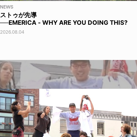
NEWS
ストゥが先導
──EMERICA - WHY ARE YOU DOING THIS?
2026.08.04