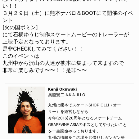
い！！
３月２９日（土）に熊本ナバロ＆BOOTにて開催のイベ
ント
[火の国ボミン]
にて石橋ゆうじ制作スケートムービーのトレーラーが
上映予定となっております。
是非CHECKしてみてください！！
このイベントは
九州中から沢山の人達が熊本に集まって来ますので
非常に楽しみです〜〜！！是非〜〜
Kenji Okuwaki
奥脇賢二 A.K.A. ILLO
九州は熊本でスケートSHOP OLLI（オー
リー）を経営しながら
今年(2016)20周年となるスケートチーム
GRAPEVINE ASIAのボスとしてやりたいこと
を一生懸命やっております。
九州の情報をこの場をお借りしガンガン発