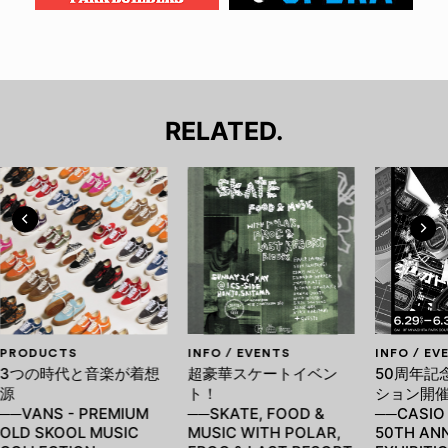
RELATED.
PRODUCTS
INFO / EVENTS
INFO / EV
3つの時代と音楽が着想
超豪華スケートイベン
50周年記
源
ト！
ション開
──VANS - PREMIUM
──SKATE, FOOD &
──CASIO
OLD SKOOL MUSIC
MUSIC WITH POLAR,
50TH AN