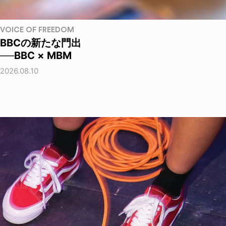
VOICE OF FREEDOM
BBCの新たな門出
──BBC × MBM
2026.08.10