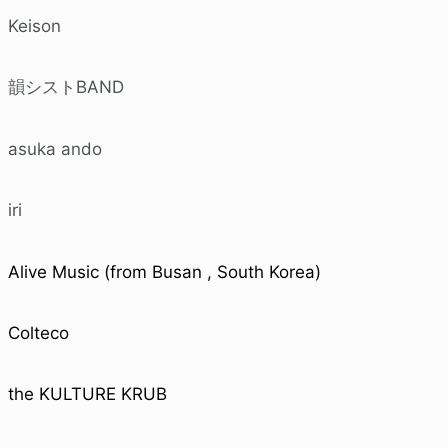
Keison
韻シストBAND
asuka ando
iri
Alive Music (from Busan , South Korea)
Colteco
the KULTURE KRUB