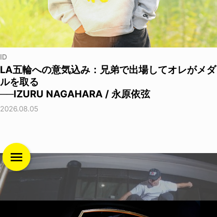
ID
LA五輪への意気込み：兄弟で出場してオレがメダ
ルを取る
──IZURU NAGAHARA / 永原依弦
2026.08.05