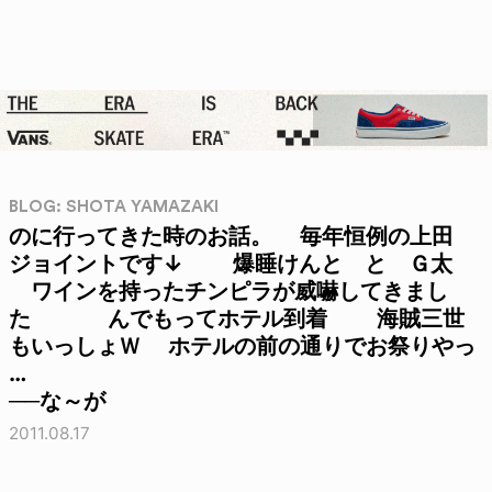
BLOG: SHOTA YAMAZAKI
のに行ってきた時のお話。 毎年恒例の上田
ジョイントです↓ 爆睡けんと と Ｇ太
ワインを持ったチンピラが威嚇してきまし
た んでもってホテル到着 海賊三世
もいっしょＷ ホテルの前の通りでお祭りやっ
…
──な～が
2011.08.17