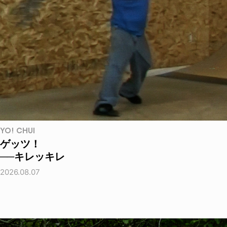
YO! CHUI
ゲッツ！
──キレッキレ
2026.08.07