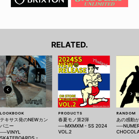
RELATED.
LOOKBOOK
PRODUCTS
RANDOM
テキサス発のNEWカン
春夏モノ第2弾
あの感動
パニー
──MXMXM - SS 2024
──NUMER
VOL.2
CHOCOL
──VINYL
SKATEBOARDS -