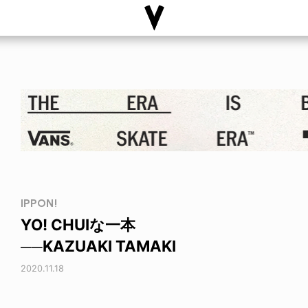
IPPON!
YO! CHUIな一本
──KAZUAKI TAMAKI
2020.11.18