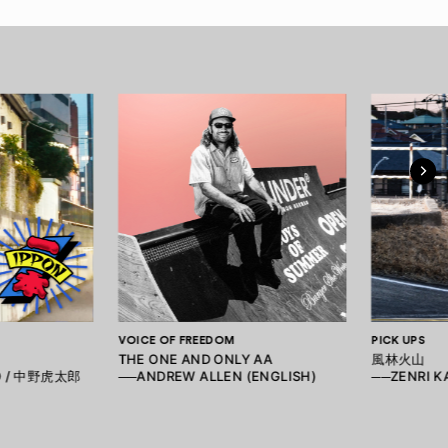
VOICE OF FREEDOM
PICK UPS
THE ONE AND ONLY AA
風林火山
O / 中野虎太郎
──ANDREW ALLEN (ENGLISH)
──ZENRI 