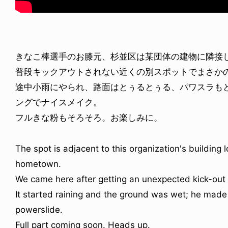
きなこ棒選手のお膝元、杉並区は某団体の建物に隣接
普段キックアウトされない近くの別スポットでまさか
ICE OF FREEDOM
VOICE OF FREEDOM
NY ALVA (ENGLISH)
AKIRA OZAWA / 尾澤 彰
途中小雨にやられ、路面はとぅるとぅる、パワスラも
6.08.07
2021.09.02
ングでナイスメイク。
フルきな粉もそろそろ。お楽しみに。
The spot is adjacent to this organization's building 
hometown.
We came here after getting an unexpected kick-out 
It started raining and the ground was wet; he made it
powerslide.
Full part coming soon. Heads up.