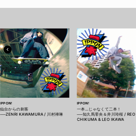
IPPON!
IPPON!
仙台からの刺客
一本…じゃなくて二本！
──ZENRI KAWAMURA / 川村禅琳
──知久馬零央＆井川玲桜 / REO
CHIKUMA & LEO IKAWA