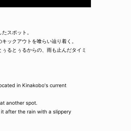
したスポット。
のキックアウトを喰らい辿り着く。
ID
VOICE
IZURU NAGAHARA / 永原依弦
TONY
とぅるとぅるからの、雨も止んだタイミ
2026.08.05
2026.08
located in Kinakobo's current
at another spot.
 after the rain with a slippery