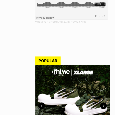
VHSMAG
·
VHSMIX vol.31 by YUNGJINNN
POPULAR