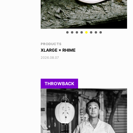
RANDOM
VO
DINOSAUR JR.
TO
2026.08.06
202
THROWBACK