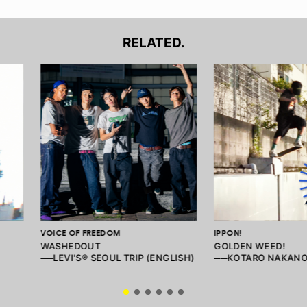
RELATED.
VOICE OF FREEDOM
IPPON!
WASHEDOUT
GOLDEN WEED!
──LEVI'S® SEOUL TRIP (ENGLISH)
──KOTARO NAKAN