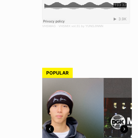
VHSMAG
·
VHSMIX vol.31 by YUNGJINNN
POPULAR