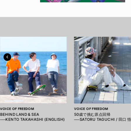
VOICE OF FREEDOM
VOICE OF FREEDOM
BEHIND LAND & SEA
50歳で挑む原点回帰
──KENTO TAKAHASHI (ENGLISH)
──SATORU TAGUCHI / 田口 