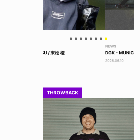
NEWS
NE
櫂
DGK - MUNICIPAL
ED
2026.06.10
202
THROWBACK