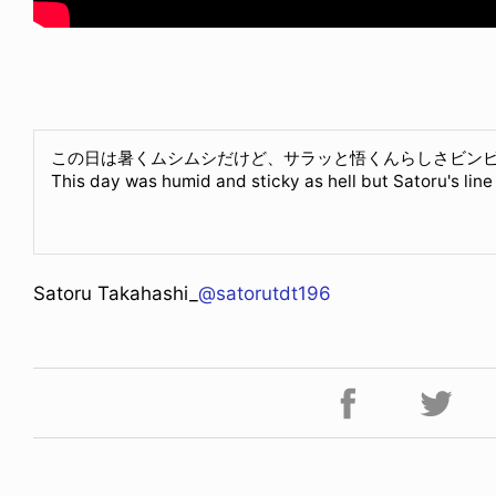
この日は暑くムシムシだけど、サラッと悟くんらしさビン
WS
This day was humid and sticky as hell but Satoru's lin
 TEMPLETON IN PARIS
6.08.07
Satoru Takahashi_
@satorutdt196