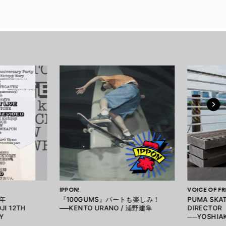
IPPON!
VOICE OF F
周年
『100GUMS』パートも楽しみ！
PUMA SKAT
JI 12TH
──KENTO URANO / 浦野建隼
DIRECTOR
Y
──YOSHIAK