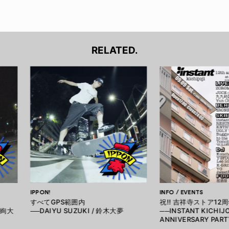
RELATED.
IPPON!
INFO / EVENTS
すべてGPS範囲内
祝!! 吉祥寺ストア12
塚絢大
──DAIYU SUZUKI / 鈴木大夢
──INSTANT KICHIJO
ANNIVERSARY PART