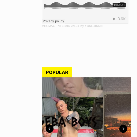
VHSMAG
·
VHSMIX vol.31 by YUNGJINNN
POPULAR