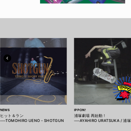
NEWS
IPPON!
ヒット＆ラン
浦塚劇場 再始動！
──TOMOHIRO UENO - SHOTGUN
──AYAHIRO URATSUKA / 浦