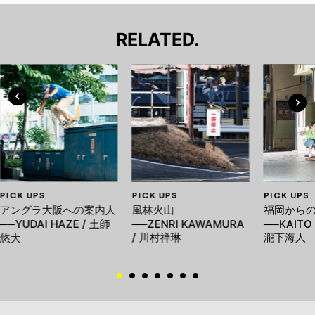
RELATED.
PICK UPS
PICK UPS
PICK UPS
アングラ大阪への案内人
風林火山
福岡から
──YUDAI HAZE / 土師
──ZENRI KAWAMURA
──KAITO 
/ 川村禅琳
瀧下海人
悠大