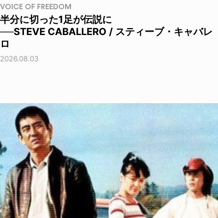
VOICE OF FREEDOM
半分に切った1足が伝説に
──STEVE CABALLERO / スティーブ・キャバレ
ロ
2026.08.03