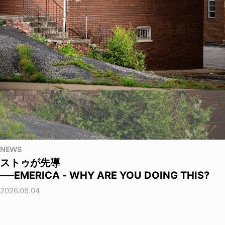
NEWS
ストゥが先導
──EMERICA - WHY ARE YOU DOING THIS?
2026.08.04